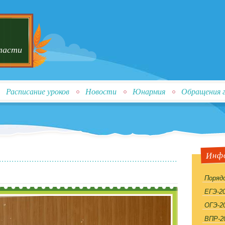
бласти
Расписание уроков
Новости
Юнармия
Обращения 
Инф
Порядо
ЕГЭ-2
ОГЭ-2
ВПР-2