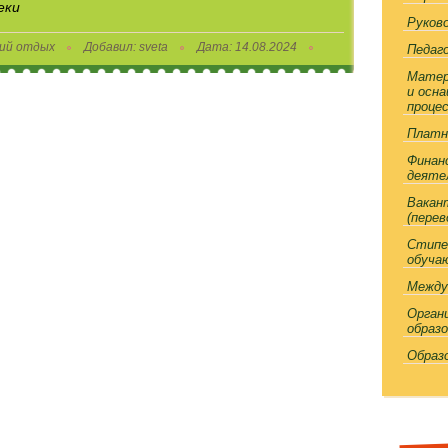
еки
Руков
ий отдых
Добавил:
sveta
Дата:
14.08.2024
Педаг
Матер
и осн
проце
Платн
Финан
деяте
Вакан
(перев
Стипе
обуча
Между
Орган
образ
Образ