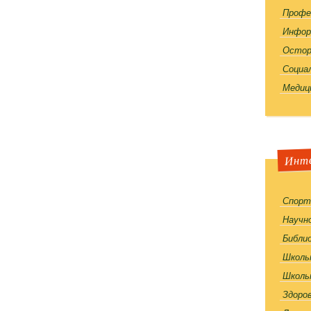
Профе
Инфор
Остор
Социа
Медиц
Инт
Спорт
Научн
Библи
Школь
Школь
Здоро