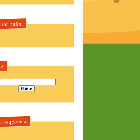
 на сайт
ск
 соцсетях