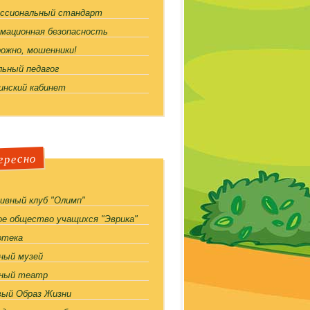
ссиональный стандарт
мационная безопасность
ожно, мошенники!
льный педагог
инский кабинет
ересно
ивный клуб "Олимп"
ое общество учащихся "Эврика"
отека
ный музей
ный театр
вый Образ Жизни