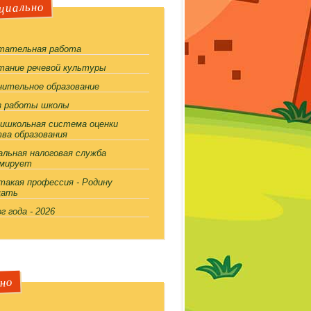
циально
тательная работа
тание речевой культуры
нительное образование
з работы школы
ишкольная система оценки
тва образования
альная налоговая служба
мирует
такая профессия - Родину
щать
г года - 2026
но