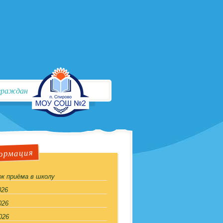
граждан
ормация
к приёма в школу
026
026
026