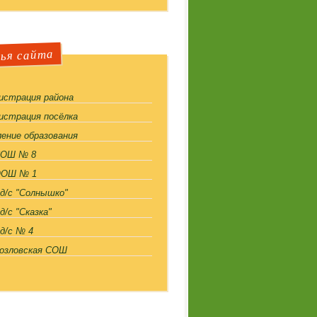
ья сайта
истрация района
истрация посёлка
ение образования
СОШ № 8
ООШ № 1
д/с "Солнышко"
/с "Сказка"
д/с № 4
озловская СОШ