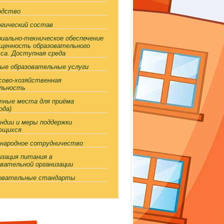
одство
огический состав
иально-техническое обеспечение
ащенность образовательного
сса. Доступная среда
ые образовательные услуги
сово-хозяйственная
льность
тные места для приёма
ода)
ндии и меры поддержки
ющихся
народное сотрудничество
изация питания в
овательной организации
овательные стандарты