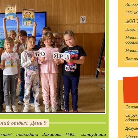
Итого
"ТОЧК
ЦЮП "
Элект
Минис
образ
Минис
Летни
!!
Основ
Струк
образ
ний отдых. День 9
Докум
там" приходила Захарова Н.Ю., сотрудница
Образ