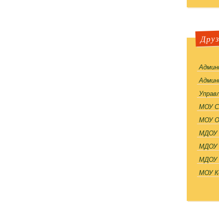
Друз
Админ
Админ
Управл
МОУ 
МОУ 
МДОУ 
МДОУ д
МДОУ 
МОУ К