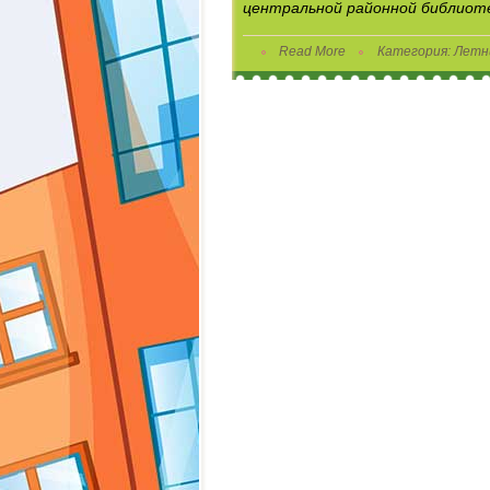
центральной районной библиот
Read More
Категория:
Летн