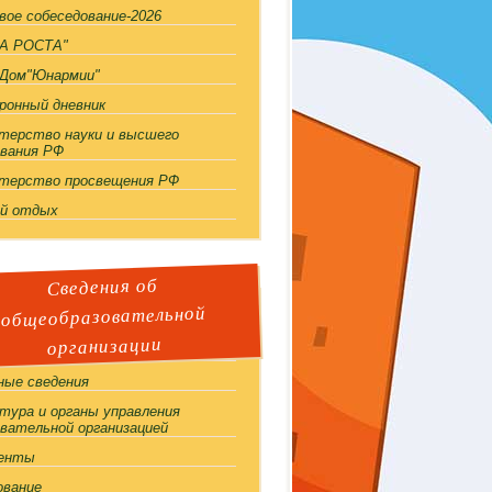
вое собеседование-2026
А РОСТА"
Дом"Юнармии"
ронный дневник
терство науки и высшего
ования РФ
терство просвещения РФ
й отдых
Сведения об
общеобразовательной
организации
ные сведения
тура и органы управления
овательной организацией
енты
ование