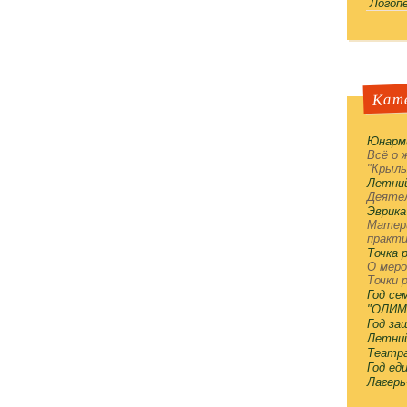
Логоп
Кате
Юнарм
Всё о 
"Крыль
Летни
Деятел
Эврика
Матери
практи
Точка 
О меро
Точки 
Год се
"ОЛИМ
Год з
Летни
Театра
Год ед
Лагерь