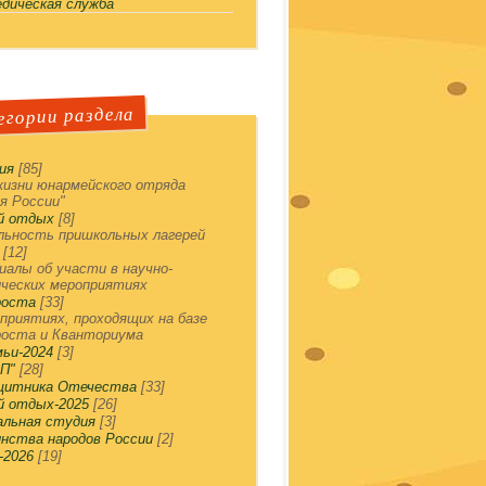
едическая служба
гории раздела
ия
[85]
жизни юнармейского отряда
я России"
й отдых
[8]
ьность пришкольных лагерей
[12]
алы об участи в научно-
ческих мероприятиях
роста
[33]
приятиях, проходящих на базе
роста и Кванториума
мьи-2024
[3]
П"
[28]
ащитника Отечества
[33]
й отдых-2025
[26]
льная студия
[3]
инства народов России
[2]
-2026
[19]