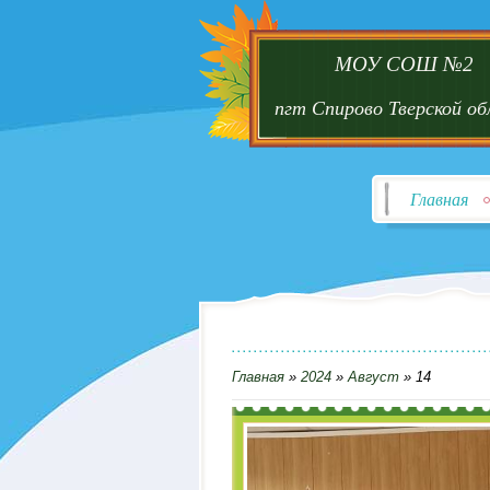
МОУ СОШ №2
пгт Спирово Тверской о
Главная
Главная
»
2024
»
Август
»
14