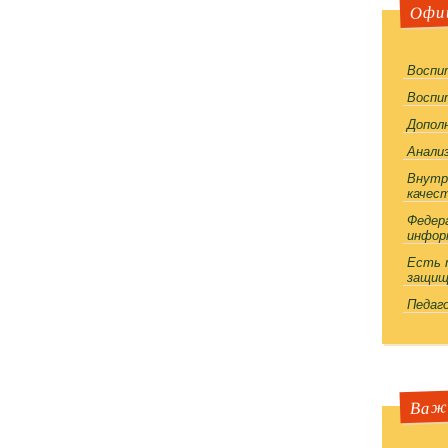
Офи
Воспи
Воспи
Допол
Анали
Внутр
качес
Федер
инфор
Есть 
защи
Педаго
Важ