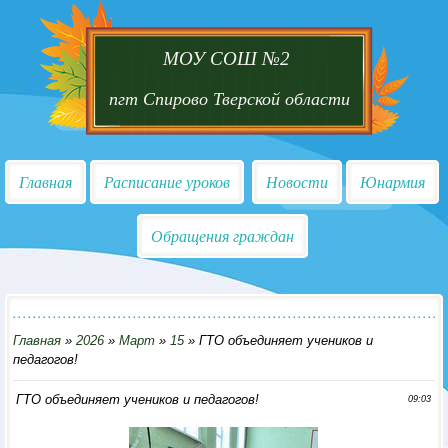
МОУ СОШ №2
пгт Спирово Тверской области
Главная
Расписание уроков
Новости
Юнармия
Обращения граждан
Главная
»
2026
»
Март
»
15
» ГТО объединяет учеников и
педагогов!
ГТО объединяет учеников и педагогов!
09:03