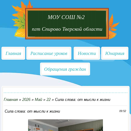
МОУ СОШ №2
пгт Спирово Тверской области
Главная
Расписание уроков
Новости
Юнармия
Обращения граждан
Главная
»
2026
»
Май
»
22
» Сила слова: от мысли к жизни
Сила слова: от мысли к жизни
09:52