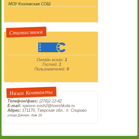
МОУ Козловская СОШ
Статистика
Онлайн всего:
1
Гостей:
1
Пользователей:
0
Наши Контакты
Телефон/факс:
(276)2-12-42
E-mail:
spirovo.sosh2@tvershkola.ru
Адрес:
171170, Тверская обл., п. Спирово
улица Дачная, дом 16